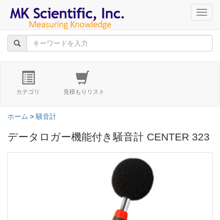
navig
カテゴリ
見積もりリスト
ホーム
>
騒音計
データロガー機能付き騒音計 CENTER 323