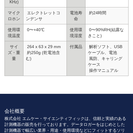
KHz)
マイク
エレクトレットコ
電池寿
約24時間
ロホン
ンデンサ
命
使用環
0〜+40℃
使用環
0〜90%RH(結露な
境温度
境湿度
きこと)
サイ
264 x 63 x 29 mm
付属品
解析ソフト、USB
ズ・重
約250g (乾電池含
ケーブル、電池
量
む)
風防、キャリング
ケース
操作マニュアル
会社概要
株式会社 エムケー・サイエンティフィックは、信頼と実績のある
計測機器の販売を行っております。データロガーをはじめとした
計測機器で幅広い業界・用途・使用環境などにフィットするソリ