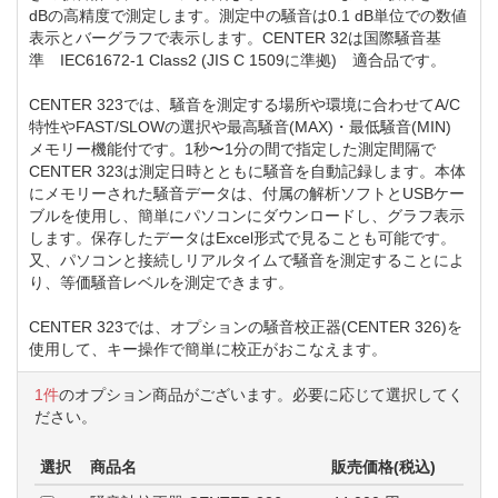
dBの高精度で測定します。測定中の騒音は0.1 dB単位での数値
表示とバーグラフで表示します。CENTER 32は国際騒音基
準 IEC61672-1 Class2 (JIS C 1509に準拠) 適合品です。
CENTER 323では、騒音を測定する場所や環境に合わせてA/C
特性やFAST/SLOWの選択や最高騒音(MAX)・最低騒音(MIN)
メモリー機能付です。1秒〜1分の間で指定した測定間隔で
CENTER 323は測定日時とともに騒音を自動記録します。本体
にメモリーされた騒音データは、付属の解析ソフトとUSBケー
ブルを使用し、簡単にパソコンにダウンロードし、グラフ表示
します。保存したデータはExcel形式で見ることも可能です。
又、パソコンと接続しリアルタイムで騒音を測定することによ
り、等価騒音レベルを測定できます。
CENTER 323では、オプションの騒音校正器(CENTER 326)を
使用して、キー操作で簡単に校正がおこなえます。
1件
のオプション商品がございます。必要に応じて選択してく
ださい。
選択
商品名
販売価格(税込)