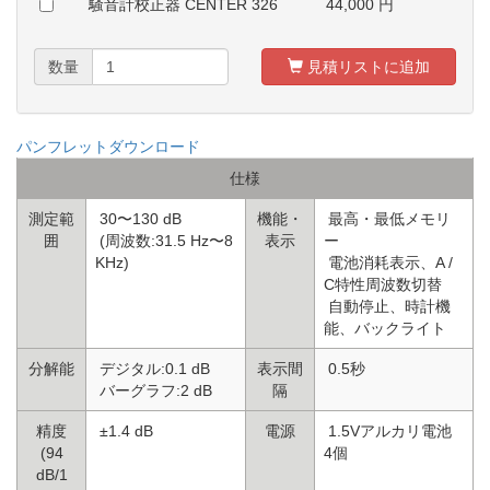
騒音計校正器 CENTER 326
44,000
円
数量
見積リストに追加
パンフレットダウンロード
仕様
測定範
30〜130 dB
機能・
最高・最低メモリ
囲
(周波数:31.5 Hz〜8
表示
ー
KHz)
電池消耗表示、A /
C特性周波数切替
自動停止、時計機
能、バックライト
分解能
デジタル:0.1 dB
表示間
0.5秒
バーグラフ:2 dB
隔
精度
±1.4 dB
電源
1.5Vアルカリ電池
(94
4個
dB/1