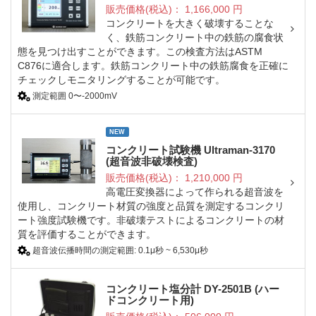
販売価格(税込)：
1,166,000
円
コンクリートを大きく破壊することな
く、鉄筋コンクリート中の鉄筋の腐食状
態を見つけ出すことができます。この検査方法はASTM
C876に適合します。鉄筋コンクリート中の鉄筋腐食を正確に
チェックしモニタリングすることが可能です。
測定範囲 0〜-2000mV
NEW
コンクリート試験機 Ultraman-3170
(超音波非破壊検査)
販売価格(税込)：
1,210,000
円
高電圧変換器によって作られる超音波を
使用し、コンクリート材質の強度と品質を測定するコンクリ
ート強度試験機です。非破壊テストによるコンクリートの材
質を評価することができます。
超音波伝播時間の測定範囲: 0.1μ秒 ~ 6,530μ秒
コンクリート塩分計 DY-2501B (ハー
ドコンクリート用)