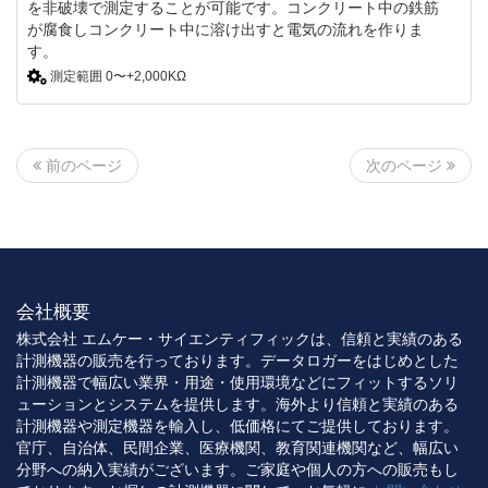
を非破壊で測定することが可能です。コンクリート中の鉄筋
が腐食しコンクリート中に溶け出すと電気の流れを作りま
す。
測定範囲 0〜+2,000KΩ
次のページ
前のページ
会社概要
株式会社 エムケー・サイエンティフィックは、信頼と実績のある
計測機器の販売を行っております。データロガーをはじめとした
計測機器で幅広い業界・用途・使用環境などにフィットするソリ
ューションとシステムを提供します。海外より信頼と実績のある
計測機器や測定機器を輸入し、低価格にてご提供しております。
官庁、自治体、民間企業、医療機関、教育関連機関など、幅広い
分野への納入実績がございます。ご家庭や個人の方への販売もし