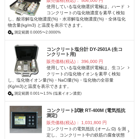
販売価格(税込)：
506,000
円
使用している塩化物選択電極は、ハード
コンクリートの塩化物濃度を素早く検知
し、酸溶解塩化物濃度(%)・水溶解塩化物濃度(%)・全体塩化
物含量(kg/m3) と温度を表示できます。
測定範囲 0.0005〜2.0000%
コンクリート塩分計 DY-2501A (生コ
ンクリート用)
販売価格(税込)：
396,000
円
使用している塩化物選択電極は、生コン
クリートの塩化物イオンを素早く検知
し、塩化物イオン量(%)・NaCl量(%)・塩化物の全容量
(Kg/m3)と温度を表示できます。
測定範囲 0.001〜1.5% (塩素イオン濃度)
コンクリート試験 RT-400M (電気抵抗
測定)
販売価格(税込)：
1,031,800
円
コンクリートの電気抵抗 (オーム:Ω) を測
定し、コンクリート中の鉄筋の腐食状態